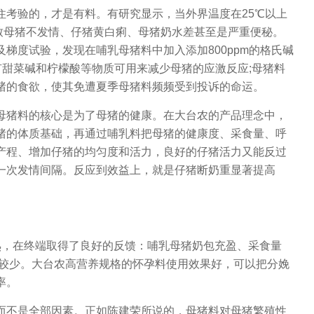
考验的，才是有料。有研究显示，当外界温度在25℃以上
导致母猪不发情、仔猪黄白痢、母猪奶水差甚至是严重便秘。
梯度试验，发现在哺乳母猪料中加入添加800ppm的格氏碱
还有甜菜碱和柠檬酸等物质可用来减少母猪的应激反应;母猪料
猪的食欲，使其免遭夏季母猪料频频受到投诉的命运。
猪料的核心是为了母猪的健康。在大台农的产品理念中，
猪的体质基础，再通过哺乳料把母猪的健康度、采食量、呼
产程、增加仔猪的均匀度和活力，良好的仔猪活力又能反过
一次发情间隔。反应到效益上，就是仔猪断奶重显著提高
，在终端取得了良好的反馈：哺乳母猪奶包充盈、采食量
粪较少。大台农高营养规格的怀孕料使用效果好，可以把分娩
率。
不是全部因素。正如陈建荣所说的，母猪料对母猪繁殖性