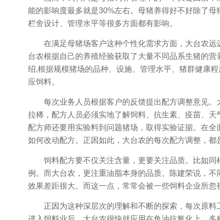
能的影响度最多就是30%左右。母猪养得好不好除了
栏舍设计、管理水平等很多方面都有影响。
在满足母猪场客户这种个性化需求方面，大台农远远
台农根据自己的养殖经验获取了大量不同品系生猪的营
绍,根据规模猪场的品种、设施、管理水平、猪群健康
应饲料。
每次业务人员根据客户的反馈提出配方调整意见。大
拉稀，配方人员必须实地了解饲料、抗生素、疫苗、天
配方师还要用实验料到问题猪场，取得实验证据。在全
如何改动配方。正因如此，大台农的每次配方调整，都
饲料配方要不仅关注含量，更要关注品质。比如同样
例。而大台农，更注重油脂本身的品质。陈建荣说，不
效果差距很大。而这一点，常常会被一些饲料企业所忽
正因为这种深层次的理解和不断的探索，每次原料工艺
进入饲料业后，大台农很快就应用在鱼油抗氧化上，多