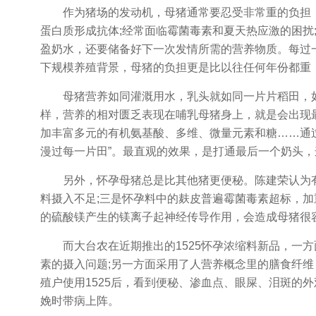
作为猪场的发动机，母猪通常要忍受非常重的负担，
蛋白质形成抗体;经常面临霉菌毒素和夏天热应激的困扰
盈奶水，还要储备好下一次发情所需的营养物质。每过
下规模养殖背景，母猪的负担更是比以往任何年份都重
母猪营养如同灌溉用水，乳头就如同一片片稻田，如
样，营养的相对匮乏表现在哺乳母猪身上，就是会出现最
加丰富多元的有机氨基酸、多维、微量元素和糖……通
漫过每一片田”。最直观的效果，是打通最后一个奶头，
另外，怀孕母猪总是比其他猪更便秘。陈建荣认为有
料摄入不足;三是怀孕料中的麸皮普遍霉菌毒素超标，
的硫酸镁产生的镁离子起神经传导作用，会造成母猪很
而大台农在近期推出的1525怀孕浓缩料新品，一方
素的摄入问题;另一方面采用了人营养概念里的膳食纤
殖户使用1525后，看到便秘、渗血点、眼屎、泪斑的
娩时带病上阵。