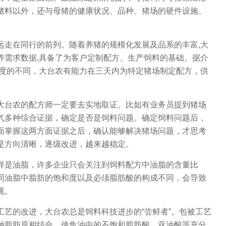
母猪料以外，还与母猪的健康状况、品种、猪场的硬件设施、
走在同行的前列。随着养猪的规模化发展及品系的丰富,大
养需求数据,具备了为客户定制配方、生产饲料的基础。据介
程度的不同，大台农有能力在三天内为特定猪场制定配方，供
台农的配方师一定要去实地取证。比如有业务员提到猪场
气多种综合证据，确定是否是饲料问题。确定饲料问题后，
面掌握这两方面证据之后，确认能够解决猪场问题，才思考
是方向清晰，逐级改进，越来越稳定。
是油脂，许多企业只会关注到饲料配方中油脂的含量比
同油脂中脂肪的饱和度以及必须脂肪酸的构成不同，会导致
视。
的改进，大台农总是饲料科技进步的“尝鲜者”。包被工艺
种脂肪原相结合，使鱼油中的不饱和脂肪酸、亚油酸等充分