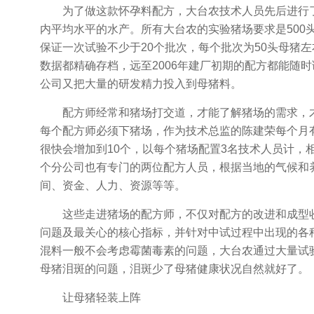
为了做这款怀孕料配方，大台农技术人员先后进行了1
内平均水平的水产。所有大台农的实验猪场要求是500
保证一次试验不少于20个批次，每个批次为50头母猪
数据都精确存档，远至2006年建厂初期的配方都能随时
公司又把大量的研发精力投入到母猪料。
配方师经常和猪场打交道，才能了解猪场的需求，才
每个配方师必须下猪场，作为技术总监的陈建荣每个月有
很快会增加到10个，以每个猪场配置3名技术人员计，
个分公司也有专门的两位配方人员，根据当地的气候和
间、资金、人力、资源等等。
这些走进猪场的配方师，不仅对配方的改进和成型收
问题及最关心的核心指标，并针对中试过程中出现的各
混料一般不会考虑霉菌毒素的问题，大台农通过大量试
母猪泪斑的问题，泪斑少了母猪健康状况自然就好了。
让母猪轻装上阵