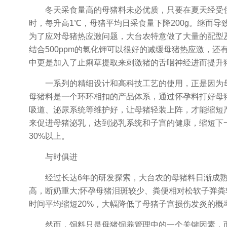
冬天采食量高的母猪料未必优质，只要在夏天经受住
时，每升高1℃，母猪平均日采食量下降200g。继而
为了应对母猪热应激问题，大台农特意做了大量的配型及
结合500ppm的氯化钾可以很好的减缓母猪热应激，
中更是加入了止痢草提取来刺激猪的舌咽神经进而提升
一系列的精细设计和高科技工艺的使用，正是因为母
母猪料是一个环环相扣的产品体系，通过怀孕料打好母
吸道、泌尿系统等维护好，让母猪轻装上阵，才能缩短
来促进母猪泌乳，达到泌乳系统和子宫的健康，缩短下
30%以上。
与时俱进
经过长达6年的研发探索，大台农的母猪料日渐成熟
高，断奶重大;怀孕母猪泪斑较少、粪便相对松软子弹
时间平均缩短20%，大幅降低了母猪子宫损伤发炎的概
然而，饲料只是母猪饲养管理中的一个关键因素，而