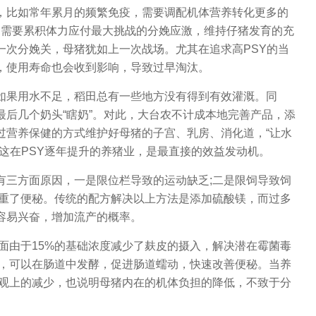
比如常年累月的频繁免疫，需要调配机体营养转化更多的
;需要累积体力应付最大挑战的分娩应激，维持仔猪发育的充
一次分娩关，母猪犹如上一次战场。尤其在追求高PSY的当
，使用寿命也会收到影响，导致过早淘汰。
果用水不足，稻田总有一些地方没有得到有效灌溉。同
后几个奶头“瞎奶”。对此，大台农不计成本地完善产品，添
过营养保健的方式维护好母猪的子宫、乳房、消化道，“让水
这在PSY逐年提升的养猪业，是最直接的效益发动机。
三方面原因，一是限位栏导致的运动缺乏;二是限饲导致饲
加重了便秘。传统的配方解决以上方法是添加硫酸镁，而过多
容易兴奋，增加流产的概率。
面由于15%的基础浓度减少了麸皮的摄入，解决潜在霉菌毒
维，可以在肠道中发酵，促进肠道蠕动，快速改善便秘。当养
外观上的减少，也说明母猪内在的机体负担的降低，不致于分