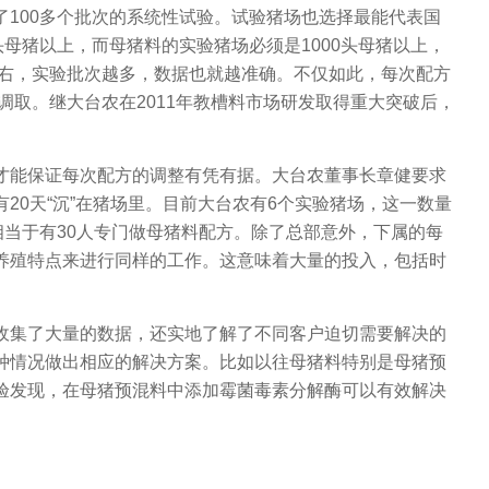
00多个批次的系统性试验。试验猪场也选择最能代表国
头母猪以上，而母猪料的实验猪场必须是1000头母猪以上，
左右，实验批次越多，数据也就越准确。不仅如此，每次配方
调取。继大台农在2011年教槽料市场研发取得重大突破后，
能保证每次配方的调整有凭有据。大台农董事长章健要求
20天“沉”在猪场里。目前大台农有6个实验猪场，这一数量
相当于有30人专门做母猪料配方。除了总部意外，下属的每
养殖特点来进行同样的工作。这意味着大量的投入，包括时
集了大量的数据，还实地了解了不同客户迫切需要解决的
种情况做出相应的解决方案。比如以往母猪料特别是母猪预
验发现，在母猪预混料中添加霉菌毒素分解酶可以有效解决