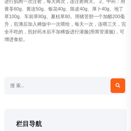
进行肌肉一次注射，每天两次，连注射两天。 2、中药：用
黄苓60g、黄连50g、银花40g、陈皮40g、厚卜40g、地丁
草100g、车前草80g、夏枯草80。用猪苦胆一个加醋200毫
升，煎沸后加入稀饭中一次喂给，每天一次，连喂三天，完
全不吃的，煎好药水后不加稀饭进行灌服(用胃管灌服)，可
增进食欲。
栏目导航